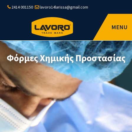
2414 001150
lavoro14larissa@gmail.com
MENU
Φόρμες Χημικής Προστασίας