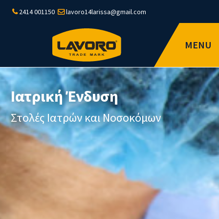
2414 001150
lavoro14larissa@gmail.com
MENU
Ιατρική Ένδυση
Στολές Ιατρών και Νοσοκόμων