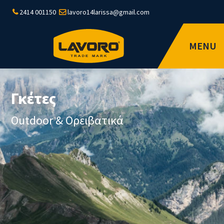
2414 001150
lavoro14larissa@gmail.com
MENU
Γκέτες
Outdoor & Ορειβατικά