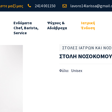
στε μαζί μας
2414 001150
lavoro14larissa@gmail
Ενδύματα
Ψύχους &
Ιατρική
Chef, Barista,
Αδιάβροχα
Ένδυση
Service
ΣΤΟΛΈΣ ΙΑΤΡΏΝ ΚΑΙ Ν
ΣΤΟΛΗ ΝΟΣΟΚΟΜΟΥ
Φύλο:
Unisex