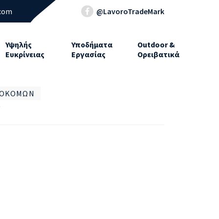
.com
@LavoroTradeMark
Υψηλής
Υποδήματα
Outdoor &
Ευκρίνειας
Εργασίας
Ορειβατικά
ΟΣΟΚΌΜΩΝ