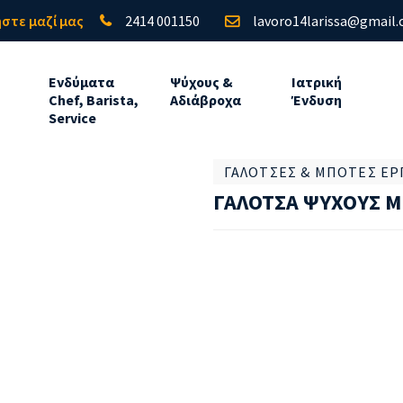
στε μαζί μας
2414 001150
lavoro14larissa@gmail
Ενδύματα
Ψύχους &
Ιατρική
Chef, Barista,
Αδιάβροχα
Ένδυση
Service
ΓΑΛΌΤΣΕΣ & ΜΠΌΤΕΣ ΕΡ
ΓΑΛΟΤΣΑ ΨΥΧΟΥΣ Μ